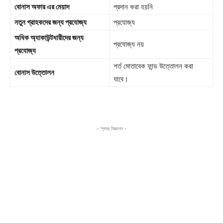
বোনাস অফার এর মেয়াদ
প্রদান করা হয়নি
নতুন গ্রাহকদের জন্য প্রযোজ্য
প্রযোজ্য
অধিক অ্যাকাউন্টধারীদের জন্য
প্রযোজ্য নয়
প্রযোজ্য
শর্ত মোতাবেক ফান্ড উত্তোলন করা
বোনাস উত্তোলন
যাবে।
- স্পন্সর বিজ্ঞাপন -