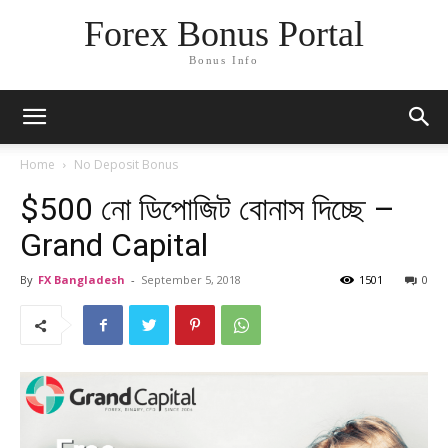
Forex Bonus Portal
Bonus Info
Home
No Deposit Bonus
$500 নো ডিপোজিট বোনাস দিচ্ছে –
Grand Capital
By
FX Bangladesh
-
September 5, 2018
1501
0