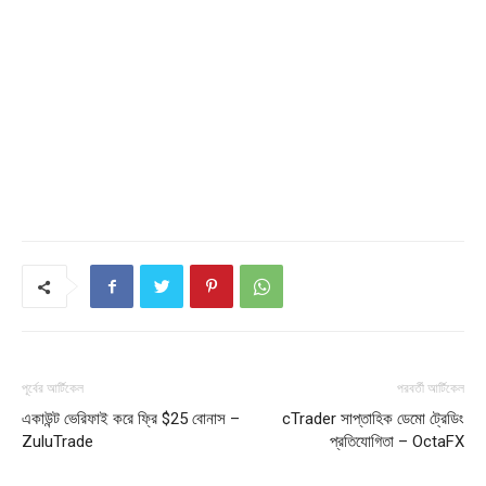
পূর্বের আর্টিকেল
পরবর্তী আর্টিকেল
একাউন্ট ভেরিফাই করে ফ্রি $25 বোনাস –
cTrader সাপ্তাহিক ডেমো ট্রেডিং
ZuluTrade
প্রতিযোগিতা – OctaFX