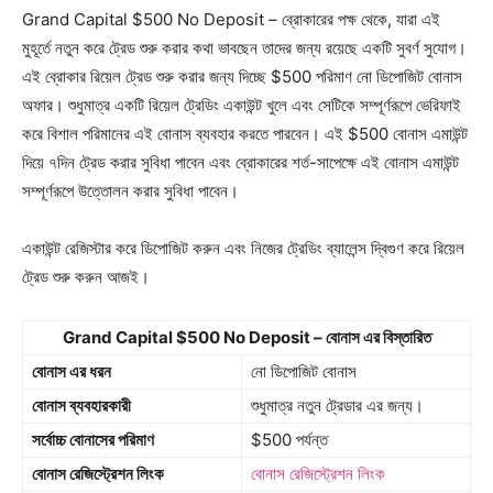
Grand Capital $500 No Deposit – ব্রোকারের পক্ষ থেকে, যারা এই
মুহূর্তে নতুন করে ট্রেড শুরু করার কথা ভাবছেন তাদের জন্য রয়েছে একটি সুবর্ণ সুযোগ।
এই ব্রোকার রিয়েল ট্রেড শুরু করার জন্য দিচ্ছে $500 পরিমাণ নো ডিপোজিট বোনাস
অফার। শুধুমাত্র একটি রিয়েল ট্রেডিং একাউন্ট খুলে এবং সেটিকে সম্পূর্ণরূপে ভেরিফাই
করে বিশাল পরিমানের এই বোনাস ব্যবহার করতে পারবেন। এই $500 বোনাস এমাউন্ট
দিয়ে ৭দিন ট্রেড করার সুবিধা পাবেন এবং ব্রোকারের শর্ত-সাপেক্ষে এই বোনাস এমাউন্ট
সম্পূর্ণরূপে উত্তোলন করার সুবিধা পাবেন।
একাউন্ট রেজিস্টার করে ডিপোজিট করুন এবং নিজের ট্রেডিং ব্যালেন্স দ্বিগুণ করে রিয়েল
ট্রেড শুরু করুন আজই।
Grand Capital $500 No Deposit – বোনাস এর বিস্তারিত
বোনাস এর ধরন
নো ডিপোজিট বোনাস
বোনাস ব্যবহারকারী
শুধুমাত্র নতুন ট্রেডার এর জন্য।
সর্বোচ্চ বোনাসের পরিমাণ
$500 পর্যন্ত
বোনাস রেজিস্ট্রেশন লিংক
বোনাস রেজিস্ট্রেশন লিংক