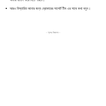
আরও বিস্তারিত জানার জন্য ব্রোকারের সাপোর্ট টীম এর সাথে কথা বলুন।
- স্পন্সর বিজ্ঞাপন -