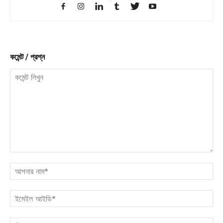
কমেন্ট / প্রশ্ন