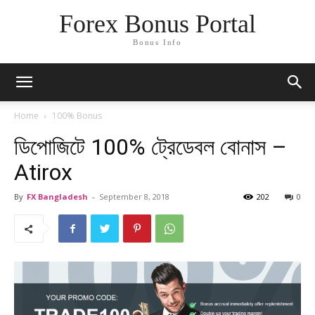
Forex Bonus Portal
Bonus Info
Home
100% Bonus
ডিপোজিটে 100% ট্রেডেবল বোনাস –
Atirox
By
FX Bangladesh
-
September 8, 2018
202
0