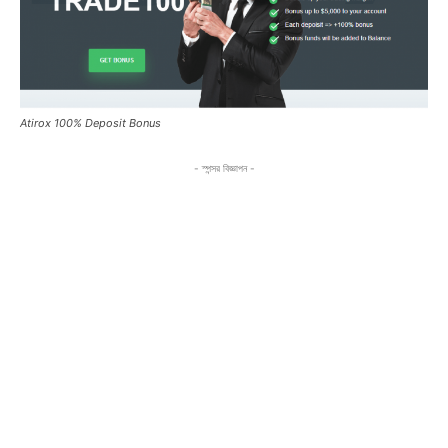
Atirox 100% Deposit Bonus
- স্পন্সর বিজ্ঞাপন -