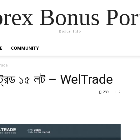
rex Bonus Por
Bonus Info
E
COMMUNITY
lTrade
 ট্রেড ১৫ লট – WelTrade
239
2