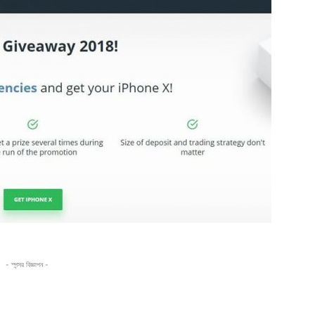
- স্পন্সর বিজ্ঞাপন -