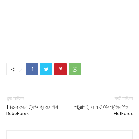
পূর্বের আর্টিকেল
পরবর্তী আর্টিকেল
1 দিনের ডেমো ট্রেডিং প্রতিযোগিতা –
ভার্চুয়াল টু রিয়াল ট্রেডিং প্রতিযোগিতা –
RoboForex
HotForex