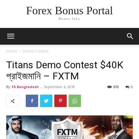
Forex Bonus Portal
Bonus Info
Home
Demo Contest
Titans Demo Contest $40K
প্রাইজমানি – FXTM
By
FX Bangladesh
-
September 6, 2018
610
0