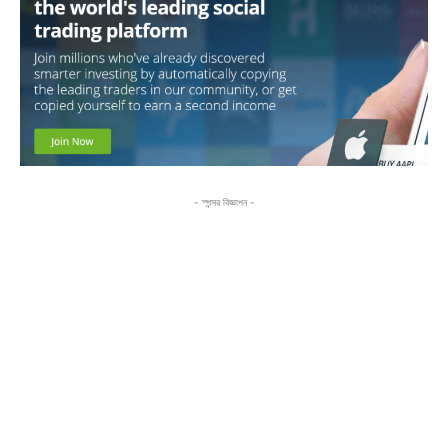
- স্পন্সর বিজ্ঞাপন -